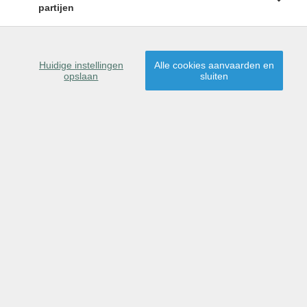
partijen
Verkocht
Huidige instellingen
Alle cookies aanvaarden en
opslaan
sluiten
Assebroek
•
Bouwgrond Sparrenstraat
Sparrenstraat 59
Verkocht