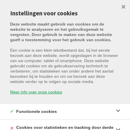
×
Instellingen voor cookies
Deze website maakt gebruik van cookies om de
website te analyseren en het gebruiksgemak te
vergroten. Door gebruik te maken van deze website
geeft u toestemming voor het gebruik van cookies.
Een cookie is een klein tekstbestand dat, bij het eerste
bezoek aan deze website, wordt opgeslagen in de browser
Projecten
van uw computer, tablet of smartphone. Deze website
gebruikt cookies om de gebruikservaring technisch te
verbeteren, om statistieken van onder andere het aantal
bezoeken bij te houden en om uw bezoek aan deze
website verder op te volgen op sociale media.
6
resultaten gevonden
Meer info over onze cookies
Sorteer op
gemeente
|
prijs
|
datum
▲
Functionele cookies
WEERGAVE OP KAART
Cookies voor statistieken en tracking door derde