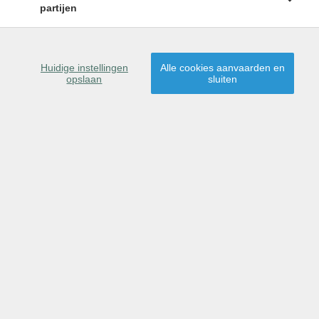
partijen
Gratis schatting
Huidige instellingen
Alle cookies aanvaarden en
opslaan
sluiten
Wenst u uw eigendom te
verkopen
of te
verhuren
?
Contacteer ons vrijblijvend via onderstaand formulier.
Wij nemen zo snel mogelijk contact met u op.
AANSPREKING *