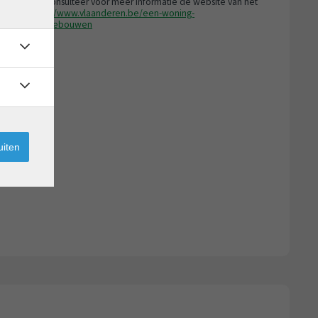
gebouwen. Consulteer voor meer informatie de website van het
hap via
https://www.vlaanderen.be/een-woning-
-residentiele-gebouwen
uiten