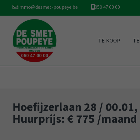
immo@desmet-poupeye.be
050 47 00 00
TE KOOP
TE
Hoefijzerlaan 28 / 00.01
Huurprijs: € 775 /maand