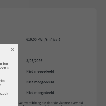
619,00 kWh/(m² jaar)
×
F
3/07/2036
n het
eeft u
Niet meegedeeld
ite,
Niet meegedeeld
e
m
Niet meegedeeld
bezoek
 aan de renovatieverplichting die door de Vlaamse overheid