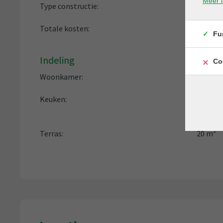
Meer i
Type constructie:
Traditi
Totale kosten:
€ 10/m
Fu
Indeling
Co
Woonkamer:
Ja
Keuken:
Ja
, Ope
toestel
Terras:
20 m²