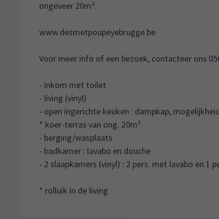
ongeveer 20m².
www.desmetpoupeyebrugge.be
Voor meer info of een bezoek, contacteer ons 050
- inkom met toilet
- living (vinyl)
- open ingerichte keuken : dampkap, mogelijkheid
* koer-terras van ong. 20m²
- berging/wasplaats
- badkamer : lavabo en douche
- 2 slaapkamers (vinyl) : 2 pers. met lavabo en 1 p
* rolluik in de living