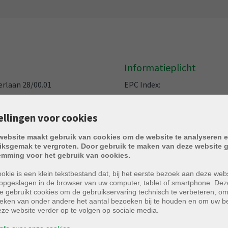
Informatieplicht
erlaan 28/00.01
EPC Index:
Energielabel:
ellingen voor cookies
6/1141
EPC Geldig tot:
website maakt gebruik van cookies om de website te analyseren e
maand
iksgemak te vergroten. Door gebruik te maken van deze website g
Overstromingsgevoelig:
emming voor het gebruik van cookies.
nwoning
okie is een klein tekstbestand dat, bij het eerste bezoek aan deze webs
Overstromingsgebied:
opgeslagen in de browser van uw computer, tablet of smartphone. Dez
26
e gebruikt cookies om de gebruikservaring technisch te verbeteren, o
Erfgoed:
tieken van onder andere het aantal bezoeken bij te houden en om uw 
ze website verder op te volgen op sociale media.
Deze eigendom kan onderhevig zijn