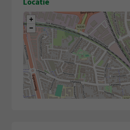
Locatie
+
−