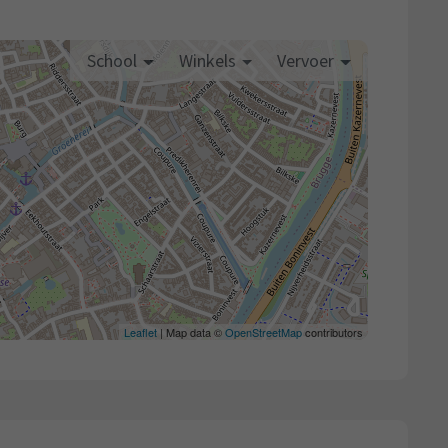
School
Winkels
Vervoer
Leaflet
| Map data ©
OpenStreetMap
contributors