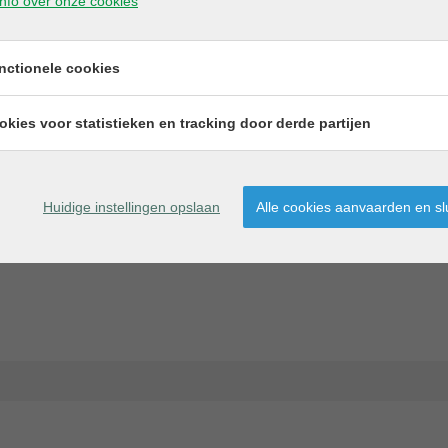
nfo over onze cookies
wordt opgelegd voor residentiële 
oneel
Vlaams Energie- en Klimaatagentsc
kopen/renovatieverplichting-voor
aand
nctionele cookies
okies voor statistieken en tracking door derde partijen
n keuken, Ingericht zonder
Huidige instellingen opslaan
Alle cookies aanvaarden en sl
len