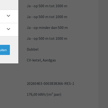
Ja - op 500 m tot 1000 m
Ja - op 500 m tot 1000 m
Ja - op minder dan 500 m
Ja - op 500 m tot 1000 m
Dubbel
uiten
CV-ketel, Aardgas
20260403-0003838366-RES-1
176,00 kWh/(m² jaar)
B