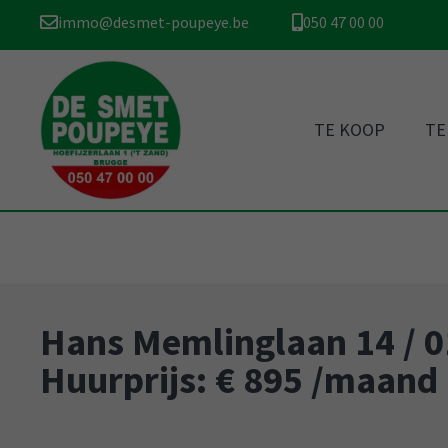
immo@desmet-poupeye.be
050 47 00 00
TE KOOP
TE
Hans Memlinglaan 14 / 0
Huurprijs: € 895 /maand