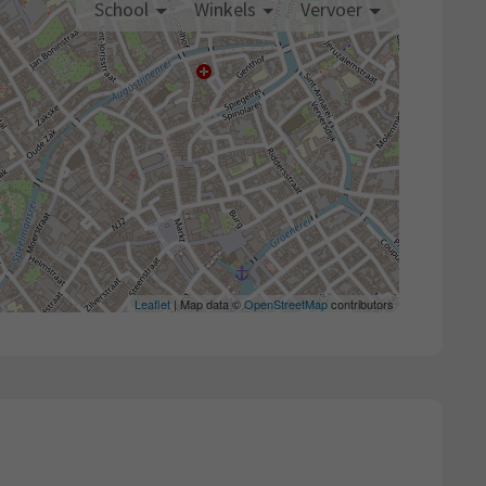
School
Winkels
Vervoer
Leaflet
| Map data ©
OpenStreetMap
contributors