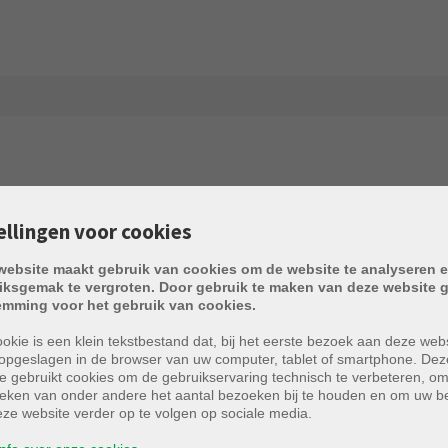
Comfort
ellingen voor cookies
mlinglaan 14/01.01
Snelweg:
website maakt gebruik van cookies om de website te analyseren e
dries
iksgemak te vergroten. Door gebruik te maken van deze website g
Treinstation:
emming voor het gebruik van cookies.
6/1122
Bushalte:
okie is een klein tekstbestand dat, bij het eerste bezoek aan deze webs
opgeslagen in de browser van uw computer, tablet of smartphone. Dez
maand
e gebruikt cookies om de gebruikservaring technisch te verbeteren, o
Winkel:
tieken van onder andere het aantal bezoeken bij te houden en om uw 
ement
ze website verder op te volgen op sociale media.
School: