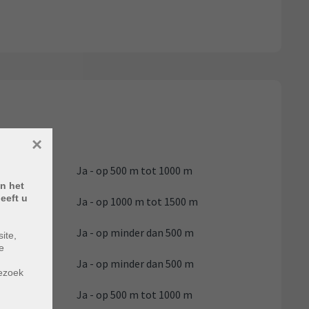
×
Ja - op 500 m tot 1000 m
n het
eeft u
Ja - op 1000 m tot 1500 m
Ja - op minder dan 500 m
ite,
e
m
Ja - op minder dan 500 m
bezoek
Ja - op 500 m tot 1000 m