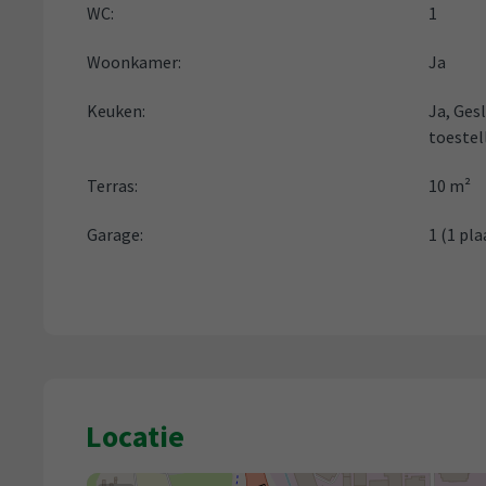
WC:
1
Woonkamer:
Ja
Keuken:
Ja
, Ges
toestel
Terras:
10 m²
Garage:
1 (1 pla
Locatie