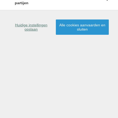
partijen
Contacteer ons
Huidige instellingen
Alle cookies aanvaarden en
opslaan
sluiten
Indien u vragen heeft over de verkoop of verhuur van
uw eigendom of over een pand uit ons aanbod, laat
het ons weten.
Gelieve alle velden zo volledig mogelijk in te vullen.
Dan helpen wij u verder.
AANSPREKING *